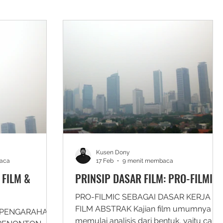
Kusen Dony
aca
17 Feb
9 menit membaca
 FILM &
PRINSIP DASAR FILM: PRO-FILMIC
PRO-FILMIC SEBAGAI DASAR KERJA
FILM ABSTRAK Kajian film umumnya
: PENGARAHAN
memulai analisis dari bentuk, yaitu cara