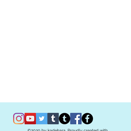
©2020 by kadehara. Proudly created with