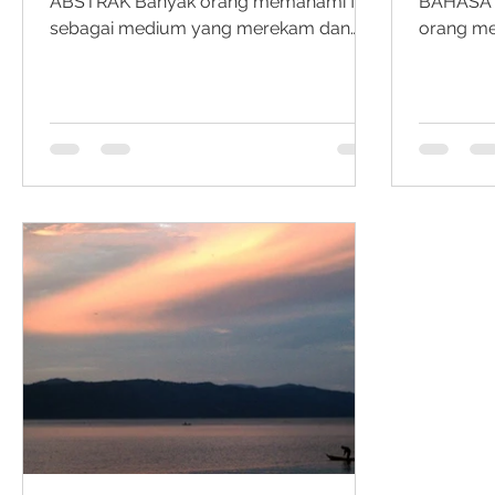
ABSTRAK Banyak orang memahami film
BAHASA 
sebagai medium yang merekam dan
orang me
menampilkan realitas secara langsung.
cerminan
Namun dalam perkembangan teori
adanya. S
modern, film dianggap sebagai sistem
sebuah b
tanda yang bekerja melalui kode visual,
makna. Al
auditori, dan konvensi representasional
'apa' ceri
tertentu. Makna film terbentuk melalui
dilihat 
hubungan antar-unsur seperti komposisi
Ada tiga
visual, editing , suara, serta struktur
persepsi 
naratif. Artinya, makna tersebut tidak
gambar y
melekat pada imaji secara alamiah.
(segala 
Pendekata
frame );