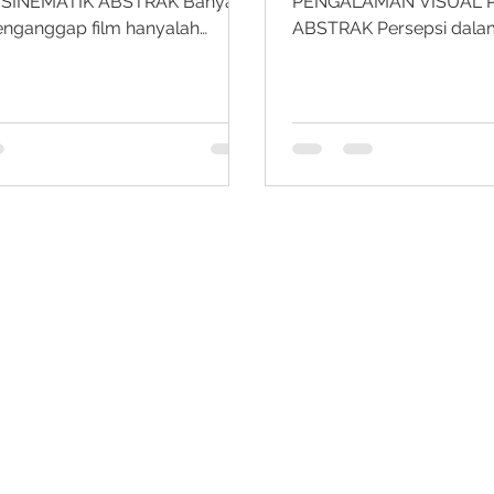
SINEMATIK ABSTRAK Banyak
PENGALAMAN VISUAL
nganggap film hanyalah
ABSTRAK Persepsi dal
 dunia nyata yang direkam apa
menonton film sering di
ebenarnya, film bekerja seperti
proses alami yang terjadi
ahasa yang aktif menyusun
penonton berhadapan 
ih-alih hanya bertanya tentang
bergerak. Pandangan ini
ta film tersebut, film perlu
mengabaikan bahwa pen
'bagaimana' cara membuatnya.
dalam sinema sesunggu
 cara utama film memengaruhi
melalui pengorganisasia
penonton, yaitu melalui pilihan
sistematis. Persepsi film
ang sengaja ditampilkan
pengarahan pengalaman
sesuatu yang masuk di dalam
akan dibahas dalam kajian
Khususnya melalui peng