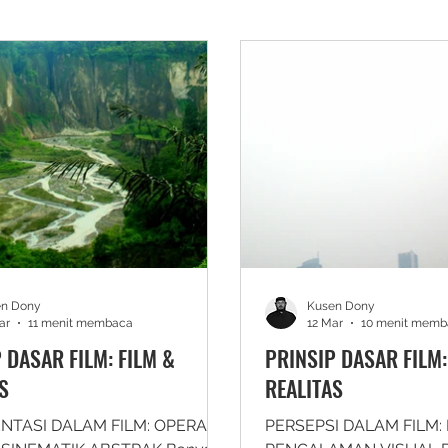
en Dony
Kusen Dony
ar
11 menit membaca
12 Mar
10 menit memb
 DASAR FILM: FILM &
PRINSIP DASAR FILM:
S
REALITAS
NTASI DALAM FILM: OPERASI
PERSEPSI DALAM FILM