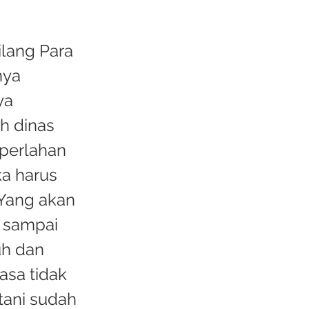
ilang Para
nya
ya
h dinas
 perlahan
ka harus
Yang akan
 sampai
uh dan
asa tidak
etani sudah