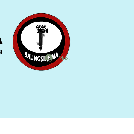
A
a
Masuk