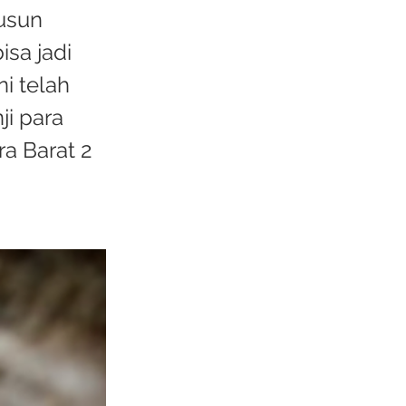
usun
sa jadi
i telah
ji para
a Barat 2